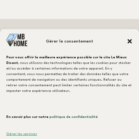
Besoin d'un carreleur ?
Gérer le consentement
CONTACTEZ-NOUS !
Pour vous offrir la meilleure expérience possible sur le site Le Mieux
Disant
, nous utilisons des technologies telles que les cookies pour stocker
et/ou accéder à certaines informations de votre appareil. En y
consentant, vous nous permettez de traiter des données telles que votre
NOTRE EXPERTISE
comportement de navigation ou des identifiants uniques. Refuser ou
retirer votre consentement peut limiter certaines fonctionnalités du site et
MB-Ventilation
impacter votre expérience utilisateur.
Pose de Carrelage
Terrasse & Extérieurs
En savoir plus sur notre
politique de confidentialité
Démolition
Gérer les services