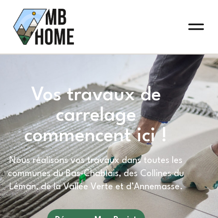
Vos travaux de
carrelage
commencent ici !
Nous réalisons vos travaux dans toutes les
communes du Bas-Chablais, des Collines du
Léman, de la Vallée Verte et d’Annemasse.