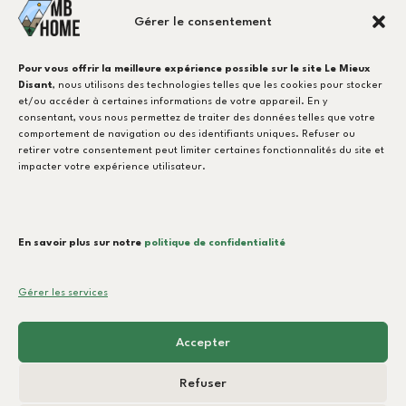
Besoin d'un carreleur ?
Gérer le consentement
CONTACTEZ-NOUS !
Pour vous offrir la meilleure expérience possible sur le site Le Mieux
Disant
, nous utilisons des technologies telles que les cookies pour stocker
et/ou accéder à certaines informations de votre appareil. En y
consentant, vous nous permettez de traiter des données telles que votre
NOTRE EXPERTISE
comportement de navigation ou des identifiants uniques. Refuser ou
retirer votre consentement peut limiter certaines fonctionnalités du site et
MB-Ventilation
impacter votre expérience utilisateur.
Pose de Carrelage
Terrasse & Extérieurs
En savoir plus sur notre
politique de confidentialité
Démolition
Gérer les services
Accepter
Refuser