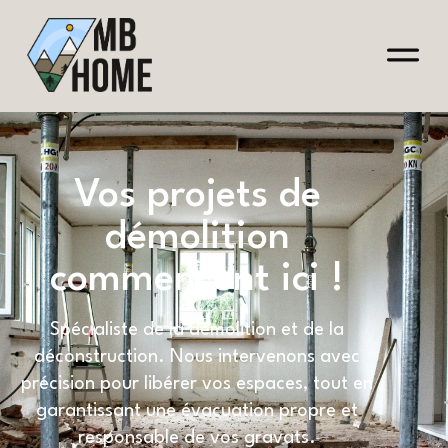
Vos projets de
démolition
commencent ici !
Spécialiste de la démolition et de la
déconstruction. Nous intervenons avec
précision pour libérer vos espaces, tout en
garantissant une évacuation propre et
responsable de vos gravats.