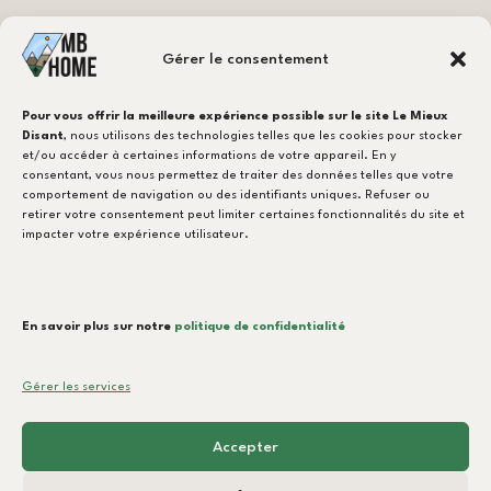
Besoin d'un carreleur ?
Gérer le consentement
CONTACTEZ-NOUS !
Pour vous offrir la meilleure expérience possible sur le site Le Mieux
Disant
, nous utilisons des technologies telles que les cookies pour stocker
et/ou accéder à certaines informations de votre appareil. En y
consentant, vous nous permettez de traiter des données telles que votre
NOTRE EXPERTISE
comportement de navigation ou des identifiants uniques. Refuser ou
retirer votre consentement peut limiter certaines fonctionnalités du site et
MB-Ventilation
impacter votre expérience utilisateur.
Pose de Carrelage
Terrasse & Extérieurs
En savoir plus sur notre
politique de confidentialité
Démolition
Gérer les services
Accepter